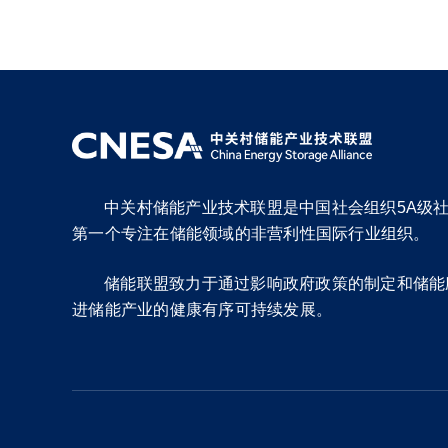
中关村储能产业技术联盟是中国社会组织5A级
第一个专注在储能领域的非营利性国际行业组织。
储能联盟致力于通过影响政府政策的制定和储能
进储能产业的健康有序可持续发展。