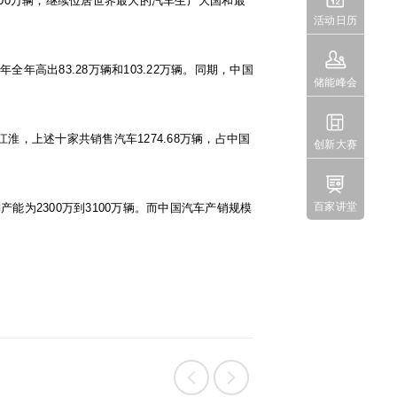
00万辆，继续位居世界最大的汽车生产大国和最
活动日历

全年高出83.28万辆和103.22万辆。同期，中国
储能峰会

，上述十家共销售汽车1274.68万辆，占中国
创新大赛

百家讲堂
能为2300万到3100万辆。而中国汽车产销规模

