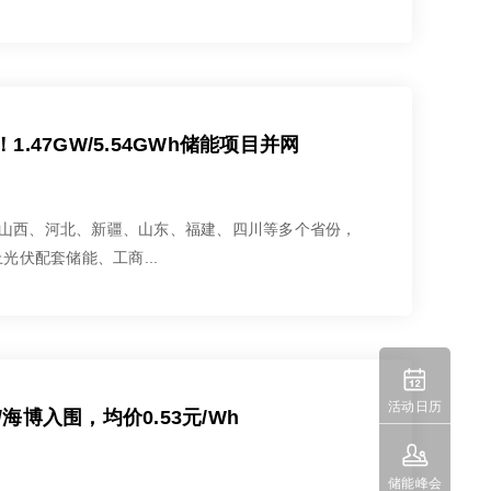
47GW/5.54GWh储能项目并网
山西、河北、新疆、山东、福建、四川等多个省份，
上光伏配套储能、工商...

活动日历
海博入围，均价0.53元/Wh

储能峰会