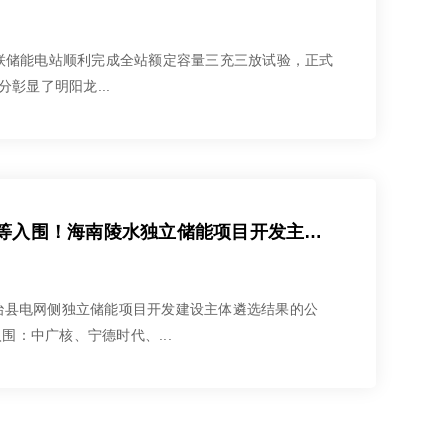
高压级联储能电站顺利完成全站额定容量三充三放试验，正式
彰显了明阳龙...
中广核、宁德时代、融和元储、海博思创、阳光新能源等入围！海南陵水独立储能项目开发主体遴选结果公示
自治县电网侧独立储能项目开发建设主体遴选结果的公
围：中广核、宁德时代、...