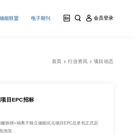



会员登录
储能联盟
电子期刊
首页
行业资讯
项目动态


能项目EPC招标
路线磷酸铁锂+钠离子独立储能试点项目EPC总承包正式启
池混...