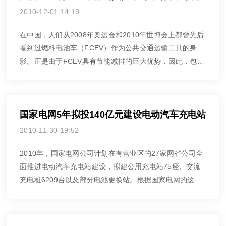
2010-12-01 14:19
在中国，人们从2008年奥运会和2010年世博会上都曾先后
看到过燃料电池车（FCEV）作为公共交通运输工具的身
影。正是由于FCEV具有节能减排的巨大优势，因此，包括
美、日在内的全球各国都在投入巨资进行...
国家电网5年拟投140亿元建设电动汽车充电站
2010-11-30 19:52
2010年，国家电网公司计划在有营业区的27家网省公司全
面推进电动汽车充电站建设，拟建公用充电站75座、交流
充电桩6209台以及部分电池更换站。根据国家电网的这一
规划，截至今年底，充电站主设备总投资规...