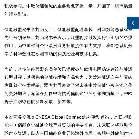
积极参与。中欧储能领域的重要角色齐聚一堂，开启了一场高质量
的行业对话。

储能联盟秘书长刘为女士、储能联盟副理事长、科华数能总裁崔剑
先生分别致辞。刘为秘书长表示，联盟将持续发挥行业组织的桥梁
作用，为中国储能企业欧洲业务拓展提供有力支撑；崔剑总裁则分
享了科华数能在欧洲市场的实践经验与技术积累。
当前，众多储能联盟会员单位已深度参与欧洲电网稳定建设与能源
转型进程，以领先的储能技术和产品实力，为欧洲能源自主与零碳
发展筑牢技术根基。双方共同表达了对未来中欧储能业务交流合作
的美好期许，希望在众多中方优秀储能企业的引领和贡献下，中欧
携手共创绿色能源新发展、新未来。
本次商务交流是CNESA Global Connect系列活动首站，是联盟赋
能中国储能企业融通全球产业资源的重要平台。未来联盟将联动全
球产业资源，助力中国储能企业开拓海外市场，实现中外储能产业