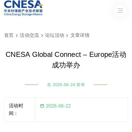
首页
活动交流
论坛活动
文章详情



CNESA Global Connect – Europe活动
成功举办
在 2026-06-24 发布
活动时

2026-06-22
间：