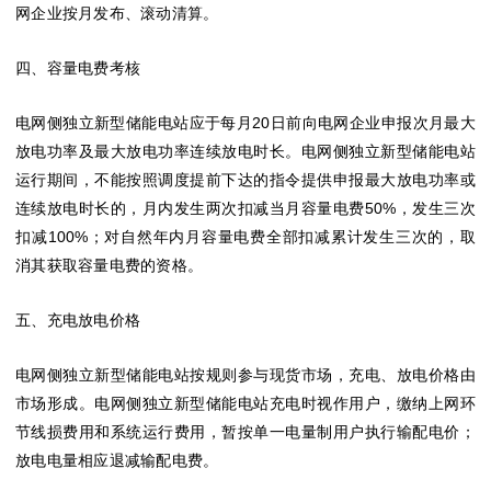
网企业按月发布、滚动清算。
四、容量电费考核
电网侧独立新型储能电站应于每月20日前向电网企业申报次月最大
放电功率及最大放电功率连续放电时长。电网侧独立新型储能电站
运行期间，不能按照调度提前下达的指令提供申报最大放电功率或
连续放电时长的，月内发生两次扣减当月容量电费50%，发生三次
扣减100%；对自然年内月容量电费全部扣减累计发生三次的，取
消其获取容量电费的资格。
五、充电放电价格
电网侧独立新型储能电站按规则参与现货市场，充电、放电价格由
市场形成。电网侧独立新型储能电站充电时视作用户，缴纳上网环
节线损费用和系统运行费用，暂按单一电量制用户执行输配电价；
放电电量相应退减输配电费。