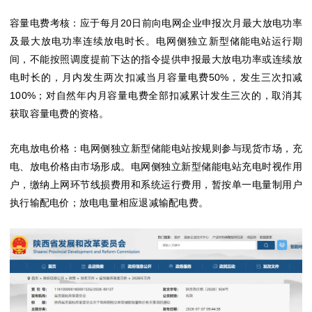
容量电费考核：应于每月20日前向电网企业申报次月最大放电功率
及最大放电功率连续放电时长。电网侧独立新型储能电站运行期
间，不能按照调度提前下达的指令提供申报最大放电功率或连续放
电时长的，月内发生两次扣减当月容量电费50%，发生三次扣减
100%；对自然年内月容量电费全部扣减累计发生三次的，取消其
获取容量电费的资格。
充电放电价格：电网侧独立新型储能电站按规则参与现货市场，充
电、放电价格由市场形成。电网侧独立新型储能电站充电时视作用
户，缴纳上网环节线损费用和系统运行费用，暂按单一电量制用户
执行输配电价；放电电量相应退减输配电费。