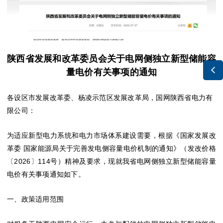
陕西省发展和改革委员会关于电网侧独立新型储能容

量电价有关事项的通知
各设区市发展改革委、杨凌示范区发展改革局，国网陕西省电力有
限公司：
为适应新型电力系统和电力市场体系建设需要，根据《国家发展改
革委 国家能源局关于完善发电侧容量电价机制的通知》（发改价格
〔2026〕114号）精神及要求，现就我省电网侧独立新型储能容量
电价有关事项通知如下。
一、政策适用范围