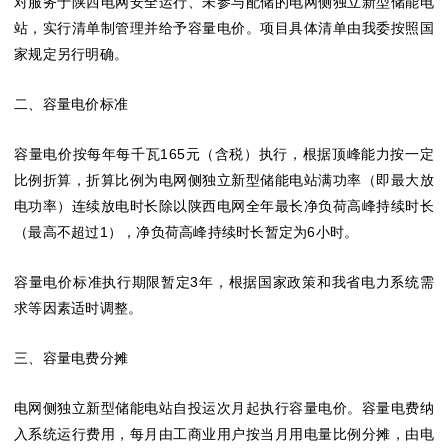
对服务于陕西电网安全运行、未参与配储的电网侧独立新型储能电
站，实行清单制管理并给予容量电价。项目具体清单由我委按照国
家规定另行明确。
二、容量电价标准
容量电价按每年每千瓦165元（含税）执行，根据顶峰能力按一定
比例折算，折算比例为电网侧独立新型储能电站满功率（即最大放
电功率）连续放电时长除以陕西电网全年最长净负荷高峰持续时长
（最高不超过1），净负荷高峰持续时长暂定为6小时。
容量电价标准执行期限暂定3年，根据国家政策和我省电力系统需
求等因素适时调整。
三、容量电费分摊
电网侧独立新型储能电站自投运次月起执行容量电价。容量电费纳
入系统运行费用，每月由工商业用户按当月用电量比例分摊，由电