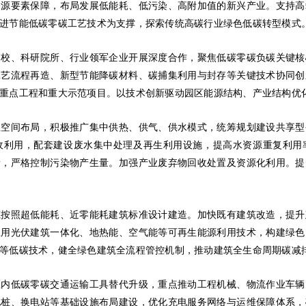
资源要素保障，布局发展低能耗、低污染、高附加值的新兴产业。支持高
进节能低碳零碳工艺技术为支撑，探索传统高碳行业绿色低碳转型模式
高校、科研院所、行业领军企业开展深度合作，聚焦低碳零碳负碳关键核
工艺流程再造、新型节能降碳材料、碳捕集利用与封存等关键技术协同创
重点工程和重大示范项目。以技术创新驱动园区能源结构、产业结构优
业空间布局，积极推广集中供热、供气、供水模式，统筹规划建设共享型
收利用，配套建设废水集中处理及再生利用设施，提高水资源重复利用
量，严格控制污染物产生量。加强产业废弃物回收处置及资源化利用。提
筑按照超低能耗、近零能耗建筑标准设计建造。加快既有建筑改造，提升
应用光伏建筑一体化、地热能、空气能等可再生能源利用技术，构建绿色
等低碳技术，健全绿色建筑全流程管控机制，推动建筑全生命周期碳减
区内低碳零碳交通运输工具替代升级，重点推动工程机械、物流作业车辆
电桩、换电站等基础设施布局建设，优化充电服务网络与运维保障体系，