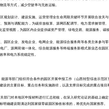
物流等方式，减少空驶率与无效运输。
园区规划设计、建设实施、运营管理全生命周期关键环节开展联合攻关与
控、预测与调配能力，为碳排放核算、源网匹配调节、电力需求侧管理、
景化监管视图，为园区内企业提供碳资产管理、绿电交易、能源服务、碳
府、园区企业、发电企业、电网企业、能源综合服务商等各类主体参与零
拟电厂、源网荷储一体化、综合能源服务等终端服务新模式新业态在园区
效率和电力系统稳定性。
、能源等部门组织符合条件的园区开展申报工作（山西转型综改示范区
建设的主要目标、重点任务和实施路径，以及支撑目标完成的重点项目
有关部门对本地区申报材料进行汇总初核，在深入研究论证的基础上确定
标明确建设期满达到国家级零碳园区验收标准的，将优先向国家推荐。