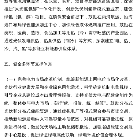
造等领域用氢需求，在东营、滨州、烟台等新能源富集区域，探索
推进“风光氢氨醇”一体化开发。创新光伏制氢新模式新业态，建设
绿氢（氨、醇）项目。在确保安全前提下，鼓励在内河航运、沿海
港口布局绿色能源加注中心，加快绿色液体燃料推广应用。鼓励在
纺织、医药、造纸、食品加工等用热（冷）需求旺盛的产业园区，
通过光伏发电供热、热泵供热（制冷）等方式，探索建立“电、热、
冷、汽、氢”等多能互补能源供应体系。
五、健全多环节支撑体系
（一）完善电力市场改革机制。统筹新能源上网电价市场化改革、
光伏行业健康发展和企业绿色用能需求，科学确定机制电量规模，
引导企业从建设成本出发理性报价。支持光伏发电与配建储能作为
统一整体参与电力市场，实行“统一报价、统一结算”。鼓励分布式
光伏和分布式储能资源，通过虚拟电厂等模式聚合参与市场交易。
推动新能源发电纳入可靠容量补偿范围，对机组可靠容量按统一原
则进行补偿，激发光伏场站主动配储积极性。加强省级绿证交易服
务中心建设，促进绿证绿电高效联动、绿电环境价值合理体现。