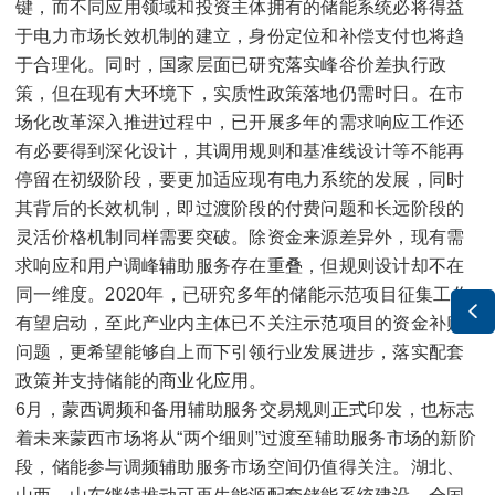
键，而不同应用领域和投资主体拥有的储能系统必将得益
于电力市场长效机制的建立，身份定位和补偿支付也将趋
于合理化。同时，国家层面已研究落实峰谷价差执行政
策，但在现有大环境下，实质性政策落地仍需时日。在市
场化改革深入推进过程中，已开展多年的需求响应工作还
有必要得到深化设计，其调用规则和基准线设计等不能再
停留在初级阶段，要更加适应现有电力系统的发展，同时
其背后的长效机制，即过渡阶段的付费问题和长远阶段的
灵活价格机制同样需要突破。除资金来源差异外，现有需
求响应和用户调峰辅助服务存在重叠，但规则设计却不在
同一维度。2020年，已研究多年的储能示范项目征集工作

有望启动，至此产业内主体已不关注示范项目的资金补贴
问题，更希望能够自上而下引领行业发展进步，落实配套
政策并支持储能的商业化应用。
6月，蒙西调频和备用辅助服务交易规则正式印发，也标志
着未来蒙西市场将从“两个细则”过渡至辅助服务市场的新阶
段，储能参与调频辅助服务市场空间仍值得关注。湖北、