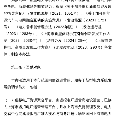
充放电、新型储能等调节能力，根据《关于加快推动新型储能发展
的指导意见》（发改能源规〔2021〕1051号）、《关于加强新能
源汽车与电网融合互动的实施意见》（发改能源〔2023〕1721
号）、《电力需求侧管理办法（2023年版）》（发改运行规
〔2023〕1283号）、《上海市新型储能示范引领创新发展工作方
案（2025—2030年）》（沪府办发〔2024〕28号）、《上海市虚
拟电厂高质量发展工作方案》（沪发改能源〔2023〕293号）等文
件，制定本办法。
第二条（奖励对象）
本办法适用于本市范围内建设运营的、服务于新型电力系统发
展的调节能力，包括：
（一）虚拟电厂资源聚合平台。由虚拟电厂运营商建设运营，已接
入上海市虚拟电厂运营管理平台，且在上海市负荷管理系统、电力
交易中心完成虚拟电厂准入技术与商务注册，响应国网上海市电力