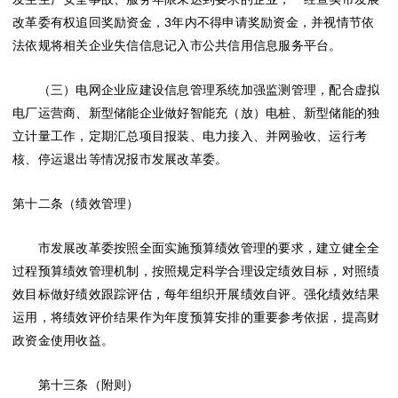
改革委有权追回奖励资金，3年内不得申请奖励资金，并视情节依
法依规将相关企业失信信息记入市公共信用信息服务平台。
（三）电网企业应建设信息管理系统加强监测管理，配合虚拟
电厂运营商、新型储能企业做好智能充（放）电桩、新型储能的独
立计量工作，定期汇总项目报装、电力接入、并网验收、运行考
核、停运退出等情况报市发展改革委。
第十二条（绩效管理）
市发展改革委按照全面实施预算绩效管理的要求，建立健全全
过程预算绩效管理机制，按照规定科学合理设定绩效目标，对照绩
效目标做好绩效跟踪评估，每年组织开展绩效自评。强化绩效结果
运用，将绩效评价结果作为年度预算安排的重要参考依据，提高财
政资金使用收益。
第十三条（附则）