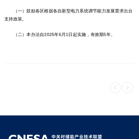
（一）鼓励各区根据各自新型电力系统调节能力发展需求出台
支持政策。
（二）本办法自2025年6月1日起实施，有效期5年。

