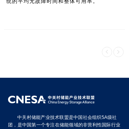
统的平均无故障时间和整体可用率。


中关村储能产业技术联盟是中国社会组织5A级社
团，是中国第一个专注在储能领域的非营利性国际行业