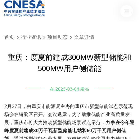
首页
行业资讯
项目动态
文章详情



重庆：度夏前建成300MW新型储能和
500MW用户侧储能
在 2023-03-04 发布
2月27日，由重庆市能源局主办的重庆市新型储能试点示范现
场会在铜梁区召开。会议透露，为了助推储能产业高质量发
展，重庆市将大力推动新型储能场景试点示范，力
争在今年迎
峰度夏前建成30万千瓦新型储能电站和50万千瓦用户侧储
能
，通过新型储能产业发展，有效解决迎峰度夏电力缺口问