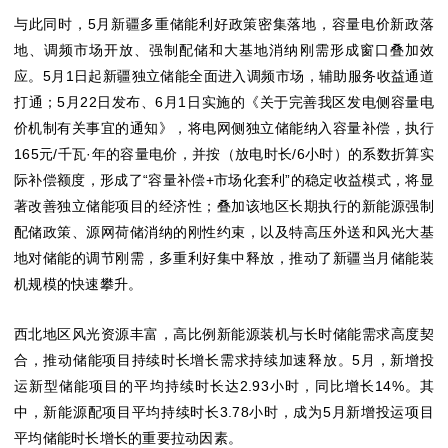
与此同时，5月新疆多重储能利好政策密集落地，容量电价新政落
地、调频市场开放、强制配储和大基地消纳刚需形成窗口叠加效
应。5月1日起新疆独立储能全面进入调频市场，辅助服务收益通道
打通；5月22日发布、6月1日实施的《关于完善我区发电侧容量电
价机制有关事宜的通知》，将电网侧独立储能纳入容量补偿，执行
165元/千瓦·年的容量电价，并按（放电时长/6小时）的系数折算实
际补偿额度，形成了“容量补偿+市场化套利”的稳定收益模式，将显
著改善独立储能项目的经济性；叠加该地区长期执行的新能源强制
配储政策、源网荷储消纳的刚性约束，以及特高压外送和风光大基
地对储能的调节刚需，多重利好集中释放，推动了新疆当月储能装
机规模的快速攀升。
西北地区风光资源丰富，高比例新能源装机与长时储能需求高度契
合，推动储能项目持续时长增长需求持续加速释放。5月，新增投
运新型储能项目的平均持续时长达2.93小时，同比增长14%。其
中，新能源配项目平均持续时长3.78小时，成为5月新增投运项目
平均储能时长增长的重要拉动因素。