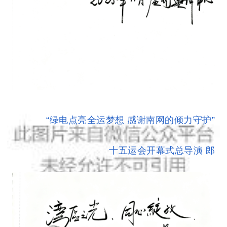
“绿电点亮全运梦想
感谢南网的倾力守护
”
十五运会开幕式总导演 郎