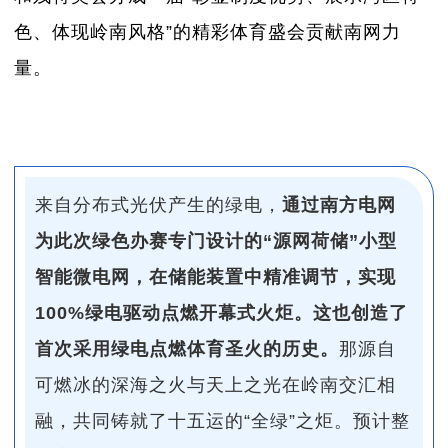
色、体现岭南风格”的精彩体育盛会贡献南网力
量。
来自分布式光伏产生的绿电，
通过南方电网
为此次绿色办赛专门设计的“源网荷储”小型
智能微电网，在储能装置中精准调节，实现
100%绿电驱动点燃开幕式火炬。
这也创造了
首次采用绿电点燃体育圣火的历史。
那源自
可燃冰
的深海之火与天上之光在岭南交汇相
融，共同铸就了十五运的“全绿”之炬。预计整