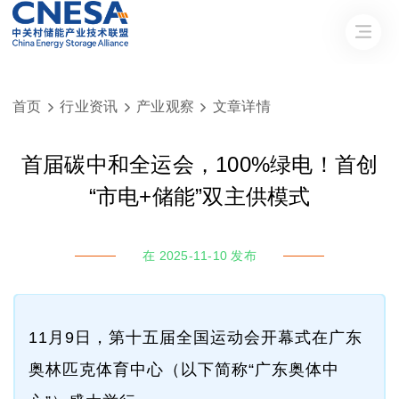
首页
行业资讯
产业观察
文章详情



首届碳中和全运会，100%绿电！首创
“市电+储能”双主供模式
在 2025-11-10 发布
11月9日，第十五届全国运动会开幕式在广东
奥林匹克体育中心（以下简称“广东奥体中