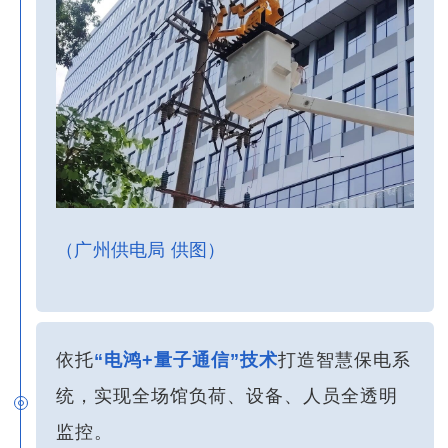
（广州供电局 供图）
依托
“电鸿+量子通信”技术
打造智慧保电系
统，实现全场馆负荷、设备、人员全透明
监控。