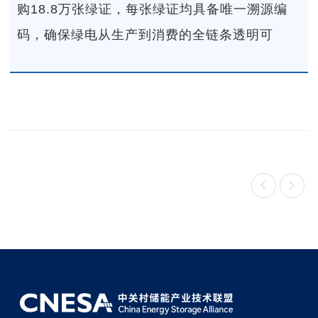
购18.8万张绿证，每张绿证均具备唯一溯源编
码，确保绿电从生产到消费的全链条透明可

