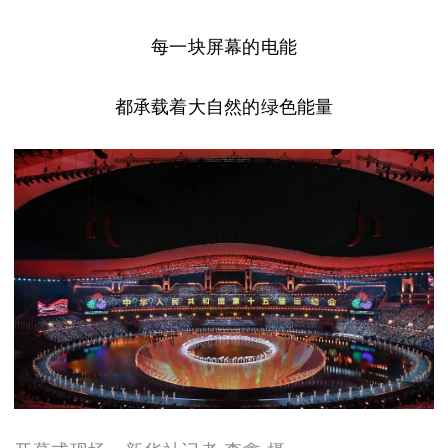
每一块屏幕的电能
都承载着大自然的绿色能量