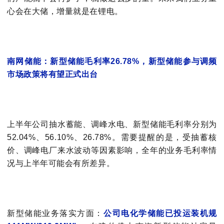
心会在大储，增量就是在锂电。
南网储能：新型储能毛利率26.78%，新型储能参与调频
市场政策将有望正式出台
上半年公司抽水蓄能、调峰水电、新型储能毛利率分别为
52.04%、56.10%、26.78%。需要提醒的是，受抽蓄核
价、调峰电厂来水波动等因素影响，全年的业务毛利率情
况与上半年可能会有所差异。
新型储能业务落实方面：
公司电化学储能已投运装机规