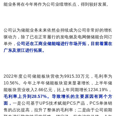
能业务将在今年将作为公司业绩增长点，得到较好发展。
公司认为储能业务未来依然会持续成为公司非常好的增长
驱动力，除了已在正常履行的发电侧及电网侧储能合同订
单外，
公司还在工商业储能端进行市场开拓，目前着重在
广东及浙江进行拓展。
2022年度公司储能板块营收为9915.33万元，毛利率为
10.56%。今年上半年储能板块迎来显著增长，上半年储
能板块营业收入2.66亿元，比上年同期增长1234.19%，
毛利率上升到28.57%。导致增长的主要原因有两个方
面，
一是公司基于UPS技术赋能PCS产品，PCS单体销
售的占比提高，拉升了整体的毛利率；二是由于公司前期