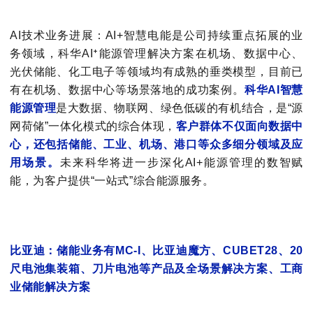
AI技术业务进展：AI+智慧电能是公司持续重点拓展的业
务领域，科华AI⁺能源管理解决方案在机场、数据中心、
光伏储能、化工电子等领域均有成熟的垂类模型，目前已
有在机场、数据中心等场景落地的成功案例。
科华AI智慧
能源管理
是大数据、物联网、绿色低碳的有机结合，是“源
网荷储”一体化模式的综合体现，
客户群体不仅面向数据中
心，还包括储能、工业、机场、港口等众多细分领域及应
用场景。
未来科华将进一步深化AI+能源管理的数智赋
能，为客户提供“一站式”综合能源服务。
比亚迪：储能业务有MC-I、比亚迪魔方、CUBET28、20
尺电池集装箱、刀片电池等产品及全场景解决方案、工商
业储能解决方案