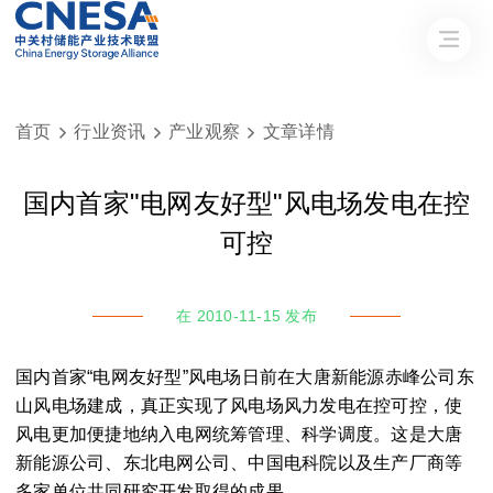
首页
行业资讯
产业观察
文章详情



国内首家"电网友好型"风电场发电在控
可控
在 2010-11-15 发布
国内首家“电网友好型”风电场日前在大唐新能源赤峰公司东
山风电场建成，真正实现了风电场风力发电在控可控，使
风电更加便捷地纳入电网统筹管理、科学调度。这是大唐
新能源公司、东北电网公司、中国电科院以及生产厂商等
多家单位共同研究开发取得的成果。