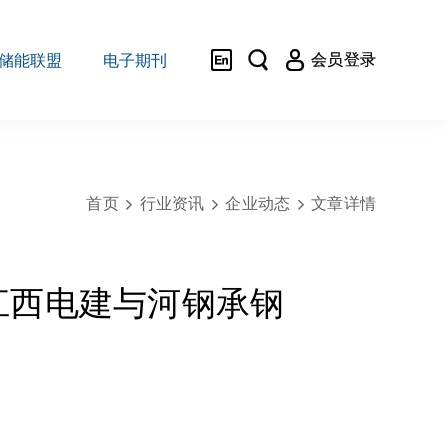



会员登录
储能联盟
电子期刊
首页
行业资讯
企业动态
文章详情



，江西电建与河钢承钢