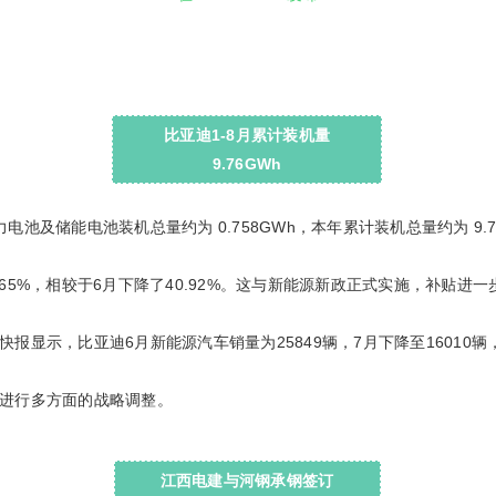
比亚迪1-8月累计装机量
9.76GWh
池及储能电池装机总量约为 0.758GWh，本年累计装机总量约为 9.7
降6.65%，相较于6月下降了40.92%。这与新能源新政正式实施，补贴
显示，比亚迪6月新能源汽车销量为25849辆，7月下降至16010辆，
进行多方面的战略调整。
江西电建与河钢承钢签订