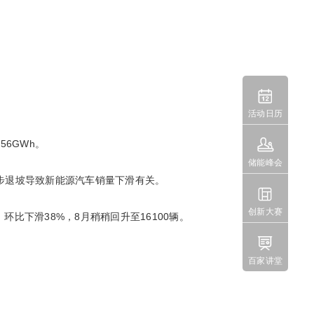

活动日历

56GWh。
储能峰会
进一步退坡导致新能源汽车销量下滑有关。

创新大赛
环比下滑38%，8月稍稍回升至16100辆。

百家讲堂