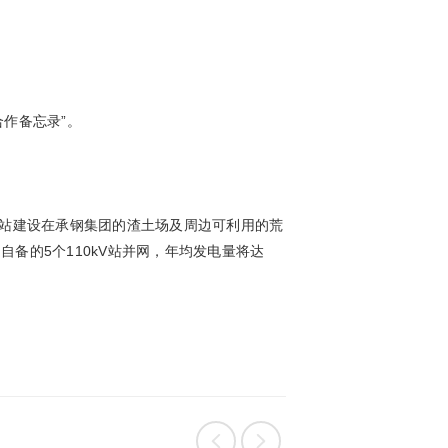
合作备忘录”。
伏电站建设在承钢集团的渣土场及周边可利用的荒
备的5个110kV站并网，年均发电量将达

