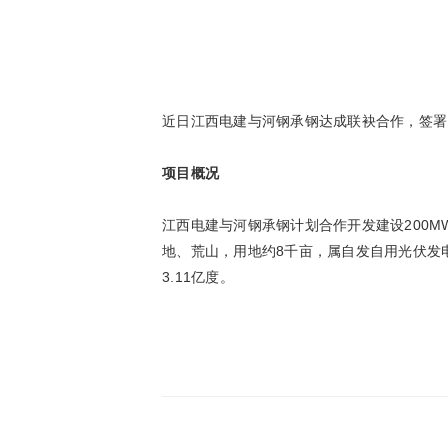
近日江西电建与河钢承钢达成联袂合作，签署了“
项目概况
江西电建与河钢承钢计划合作开发建设200M
地、荒山，用地约8千亩，属自发自用光伏发
3.11亿度。