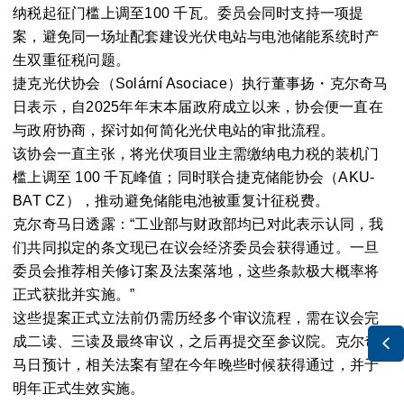
纳税起征门槛上调至100 千瓦。委员会同时支持一项提
案，避免同一场址配套建设光伏电站与电池储能系统时产
生双重征税问题。
捷克光伏协会（Solární Asociace）执行董事扬・克尔奇马
日表示，自2025年年末本届政府成立以来，协会便一直在
与政府协商，探讨如何简化光伏电站的审批流程。
该协会一直主张，将光伏项目业主需缴纳电力税的装机门
槛上调至 100 千瓦峰值；同时联合捷克储能协会（AKU-
BAT CZ），推动避免储能电池被重复计征税费。
克尔奇马日透露：“工业部与财政部均已对此表示认同，我
们共同拟定的条文现已在议会经济委员会获得通过。一旦
委员会推荐相关修订案及法案落地，这些条款极大概率将
正式获批并实施。”
这些提案正式立法前仍需历经多个审议流程，需在议会完
成二读、三读及最终审议，之后再提交至参议院。克尔奇

马日预计，相关法案有望在今年晚些时候获得通过，并于
明年正式生效实施。