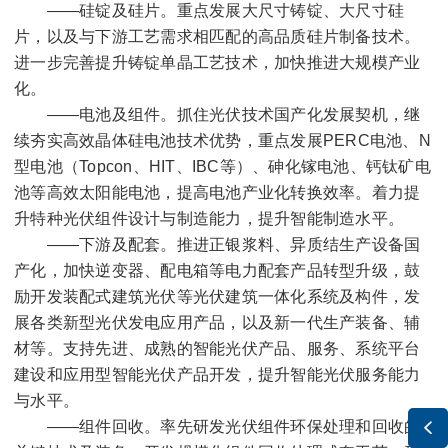
——硅锭及硅片。重点发展大尺寸铸锭、大尺寸硅
片，以及与下游工艺需求相匹配的高品质硅片制备技术。
进一步完善提升铸锭单晶工艺技术，加快推进大规模产业
化。
——电池及组件。抓住光伏技术国产化发展契机，继
续夯实高效晶体硅电池技术优势，重点发展
PERC
电池、
N
型电池（
Topcon
、
HIT
、
IBC
等）、砷化镓电池、钙钛矿电
池等高效太阳能电池，提高电池产业化转换效率。着力提
升特种光伏组件设计与制造能力，提升智能制造水平。
——下游及配套。推进正银浆料、异质结生产设备国
产化，加快逆变器、配电箱等电力配套产品转型升级，鼓
励开发装配式建筑光伏等光伏建筑一体化系统及构件，发
展各类新型光伏发电应用产品，以及新一代生产装备、辅
材等。支持先进、成熟的智能光伏产品、服务、系统平台
建设和应用型智能光伏产品开发，提升智能光伏服务能力
与水平。
——组件回收。率先研发光伏组件环保处理和回收的
