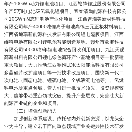
年产
10GWh
动力锂电池项目、江西赣锋锂业股份有限公司
年产
5
万吨电池级氢氧化锂项目、宜春清陶能源科技有限公
司
10GWh
固态锂电池产业化项目、江西普瑞美新材料科技
有限公司年产
40000
吨锂离子电池高镍三元正极材料项目、
江西省通瑞新能源科技发展有限公司锂电隔膜项目、江西
维科电池有限公司锂电池智能制造基地、赣州市豪鹏科技
有限公司
50000
吨
/
年锂电池综合回收利用项目、九江天赐
高新材料有限公司锂电绿色循环产业基地项目等一批新建
重大项目，大力推动江西赛维
LDK
太阳能高科技有限公司
多晶硅片改扩建项目等一批技术改造项目。围绕新一代二
次电池（固态电池、锂硫电池、全钒液流电池等）、氢燃
料电池等重点领域，着力引进一批技术领先、投资规模较
大，能够带动重点领域突破、提升产业层次，完善壮大新
能源产业链的企业和项目。
（二）增强创新能力
加强创新体系建设。依托省内外创新资源，以龙头企
业为主导，建立若干面向重点领域产业关键共性技术研发