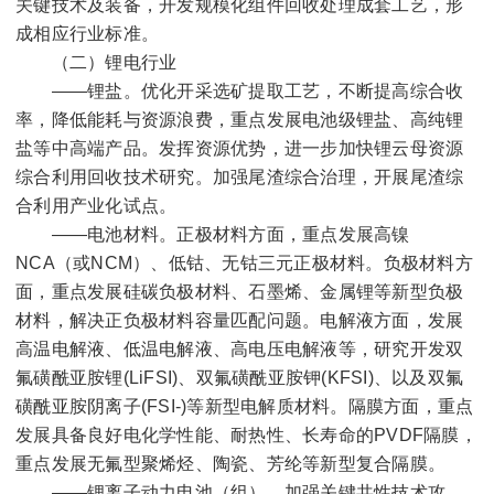
关键技术及装备，开发规模化组件回收处理成套工艺，形
成相应行业标准。
（二）锂电行业
——锂盐。优化开采选矿提取工艺，不断提高综合收
率，降低能耗与资源浪费，重点发展电池级锂盐、高纯锂
盐等中高端产品。发挥资源优势，进一步加快锂云母资源
综合利用回收技术研究。加强尾渣综合治理，开展尾渣综
合利用产业化试点。
——电池材料。正极材料方面，重点发展高镍
NCA
（或
NCM
）、低钴、无钴三元正极材料。负极材料方
面，重点发展硅碳负极材料、石墨烯、金属锂等新型负极
材料，解决正负极材料容量匹配问题。电解液方面，发展
高温电解液、低温电解液、高电压电解液等，研究开发双
氟磺酰亚胺锂
(LiFSI)
、双氟磺酰亚胺钾
(KFSI)
、以及双氟
磺酰亚胺阴离子
(FSI-)
等新型电解质材料。隔膜方面，重点
发展具备良好电化学性能、耐热性、长寿命的
PVDF
隔膜，
重点发展无氟型聚烯烃、陶瓷、芳纶等新型复合隔膜。
——锂离子动力电池（组）。加强关键共性技术攻