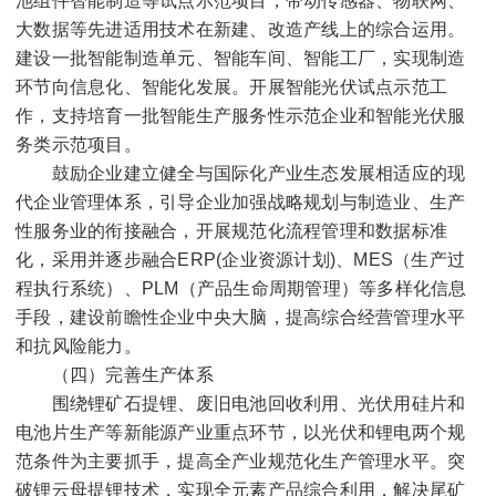
池组件智能制造等试点示范项目，带动传感器、物联网、
大数据等先进适用技术在新建、改造产线上的综合运用。
建设一批智能制造单元、智能车间、智能工厂，实现制造
环节向信息化、智能化发展。开展智能光伏试点示范工
作，支持培育一批智能生产服务性示范企业和智能光伏服
务类示范项目。
鼓励企业建立健全与国际化产业生态发展相适应的现
代企业管理体系，引导企业加强战略规划与制造业、生产
性服务业的衔接融合，开展规范化流程管理和数据标准
化，采用并逐步融合
ERP(
企业资源计划
)
、
MES
（生产过
程执行系统）、
PLM
（产品生命周期管理）等多样化信息
手段，建设前瞻性企业中央大脑，提高综合经营管理水平
和抗风险能力。
（四）完善生产体系
围绕锂矿石提锂、废旧电池回收利用、光伏用硅片和
电池片生产等新能源产业重点环节，以光伏和锂电两个规
范条件为主要抓手，提高全产业规范化生产管理水平。突
破锂云母提锂技术，实现全元素产品综合利用，解决尾矿