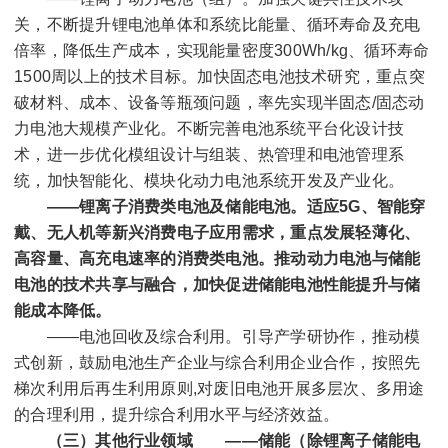
关，不断提升锂电池单体和系统比能量、循环寿命及充电
倍率，降低生产成本，实现能量密度
300Wh/kg
、循环寿命
1500
周以上的技术目标。加快固态电池技术研究，重点突
破材料、成本、设备等瓶颈问题，率先实现半固态
/
固态动
力电池大规模产业化。不断完善电池系统平台化设计技
术，进一步优化模组设计与组装、热管理和电池管理系
统，加快智能化、模块化动力电池系统开发及产业化。
——锂离子消费类电池及储能电池。
适应
5G
、智能穿
戴、无人机等新兴消费电子应用需求，重点发展轻薄化、
高容量、高充电速率的消费类电池。
推动动力电池与储能
电池的技术共享与融合，加快促进储能电池性能提升与储
能成本降低。
——电池回收及综合利用。引导产学研协作，推动模
式创新，鼓励电池生产企业与综合利用企业合作，按照先
梯次利用后再生利用原则
,
对废旧电池开展多层次、多用途
的合理利用，提升综合利用水平与经济效益。
（三）其他行业领域
——储能（除锂离子储能电