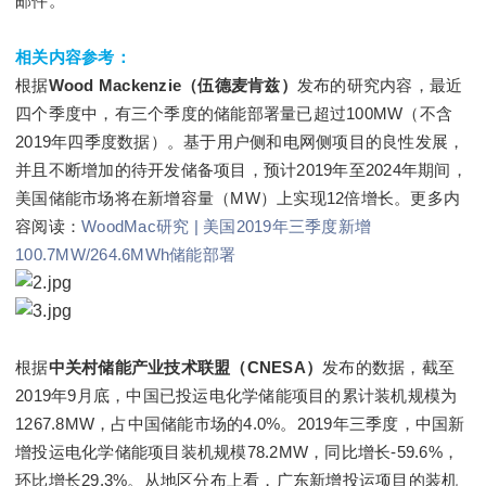
邮件。
相关内容参考：
根据
Wood Mackenzie（伍德麦肯兹）
发布的研究内容，最近
四个季度中，有三个季度的储能部署量已超过100MW（不含
2019年四季度数据）。
基于用户侧和电网侧项目的良性发展，
并且不断增加的待开发储备项目，预计2019年至2024年期间，
美国储能市场将在新增容量（MW）上实现12倍增长。
更多内
容阅读：
WoodMac研究 | 美国2019年三季度新增
100.7MW/264.6MWh储能部署
根据
中关村储能产业技术联盟（CNESA）
发布的数据，截至
2019年9月底，中国已投运电化学储能项目的累计装机规模为
1267.8MW，占中国储能市场的4.0%。
2019年三季度，中国新
增投运电化学储能项目装机规模78.2MW，同比增长-59.6%，
环比增长29.3%。
从地区分布上看，广东新增投运项目的装机