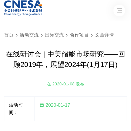
首页
活动交流
国际交流
合作项目
文章详情




在线研讨会 | 中美储能市场研究——回
顾2019年，展望2024年(1月17日)
在 2020-01-08 发布
活动时

2020-01-17
间：