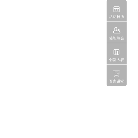

活动日历

储能峰会

创新大赛

百家讲堂