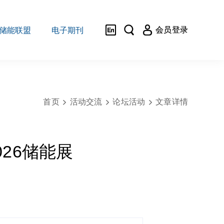



会员登录
储能联盟
电子期刊
首页
活动交流
论坛活动
文章详情



026储能展