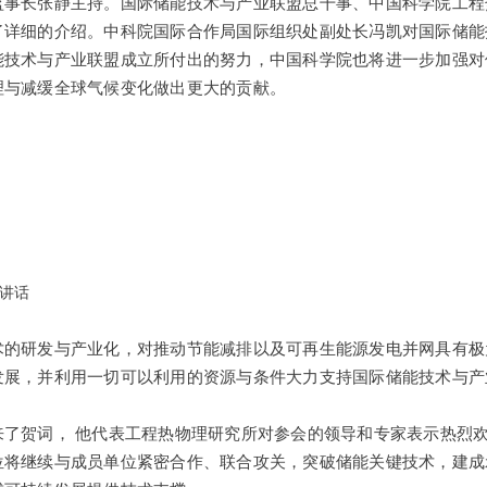
监事长张静主持。国际储能技术与产业联盟总干事、中国科学院工程
了详细的介绍。中科院国际合作局国际组织处副处长冯凯对国际储能
能技术与产业联盟成立所付出的努力，中国科学院也将进一步加强对
理与减缓全球气候变化做出更大的贡献。
讲话
术的研发与产业化，对推动节能减排以及可再生能源发电并网具有极
发展，并利用一切可以利用的资源与条件大力支持国际储能技术与产
来了贺词， 他代表工程热物理研究所对参会的领导和专家表示热烈
位将继续与成员单位紧密合作、联合攻关，突破储能关键技术，建成