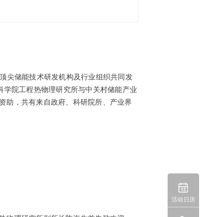
际顶尖储能技术研发机构及行业组织共同发
科学院工程热物理研究所与中关村储能产业
资助，共有来自政府、科研院所、产业界

活动日历