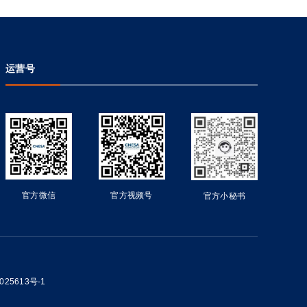
运营号
官方微信
官方视频号
官方小秘书
025613号-1