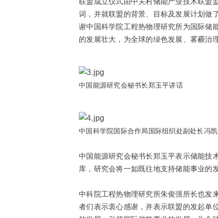
联盟成立仪式由中关村储能产业技术联盟
词，并就联盟的背景、目标及发展计划做
谢中国科学院工程热物理研究所为国际储
的发展壮大，为全球的绿色发展、雾霾治
中国能源研究会秘书长郑玉平讲话
中国科学院国际合作局国际组织处副处长冯凯
中国能源研究会秘书长郑玉平表示储能技
库，研究会将一如既往地支持储能事业的
中科院工程热物理研究所朱俊强所长也发
者们表示衷心感谢，并表示联盟的发起单