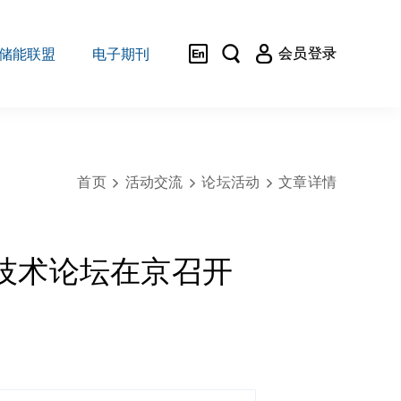



会员登录
储能联盟
电子期刊
首页
活动交流
论坛活动
文章详情



技术论坛在京召开